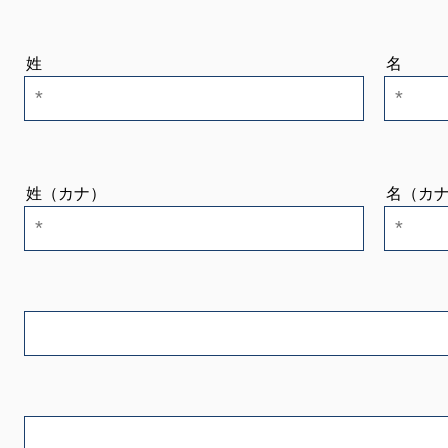
姓
名
姓（カナ）
名（カ